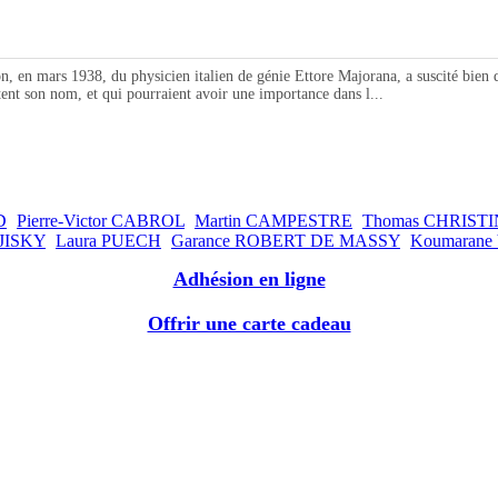
rs 1938, du physicien italien de génie Ettore Majorana, a suscité bien des q
rtent son nom, et qui pourraient avoir une importance dans l...
D
Pierre-Victor CABROL
Martin CAMPESTRE
Thomas CHRISTI
JISKY
Laura PUECH
Garance ROBERT DE MASSY
Koumaran
Adhésion en ligne
Offrir une carte cadeau