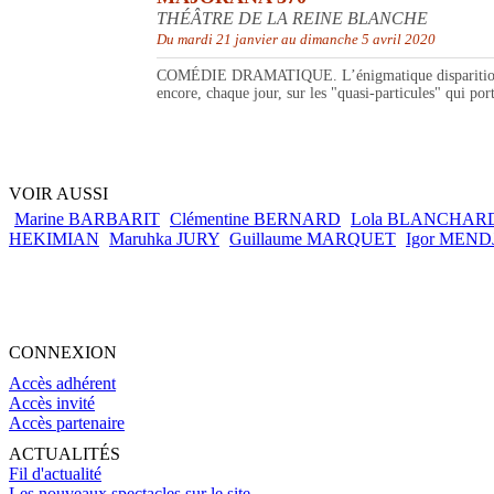
THÉÂTRE DE LA REINE BLANCHE
Du mardi 21 janvier au dimanche 5 avril 2020
COMÉDIE DRAMATIQUE. L’énigmatique disparition, en ma
encore, chaque jour, sur les "quasi-particules" qui po
VOIR AUSSI
Marine BARBARIT
Clémentine BERNARD
Lola BLANCHAR
HEKIMIAN
Maruhka JURY
Guillaume MARQUET
Igor MEND
CONNEXION
Accès adhérent
Accès invité
Accès partenaire
ACTUALITÉS
Fil d'actualité
Les nouveaux spectacles sur le site