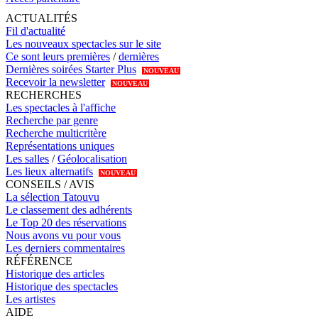
ACTUALITÉS
Fil d'actualité
Les nouveaux spectacles sur le site
Ce sont leurs premières
/
dernières
Dernières soirées Starter Plus
NOUVEAU
Recevoir la newsletter
NOUVEAU
RECHERCHES
Les spectacles à l'affiche
Recherche par genre
Recherche multicritère
Représentations uniques
Les salles
/
Géolocalisation
Les lieux alternatifs
NOUVEAU
CONSEILS / AVIS
La sélection Tatouvu
Le classement des adhérents
Le Top 20 des réservations
Nous avons vu pour vous
Les derniers commentaires
RÉFÉRENCE
Historique des articles
Historique des spectacles
Les artistes
AIDE