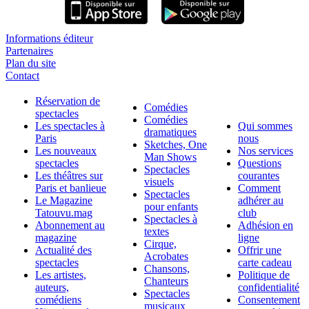
Informations éditeur
Partenaires
Plan du site
Contact
Réservation de
Comédies
spectacles
Comédies
Les spectacles à
Qui sommes
dramatiques
Paris
nous
Sketches, One
Les nouveaux
Nos services
Man Shows
spectacles
Questions
Spectacles
Les théâtres sur
courantes
visuels
Paris et banlieue
Comment
Spectacles
Le Magazine
adhérer au
pour enfants
Tatouvu.mag
club
Spectacles à
Abonnement au
Adhésion en
textes
magazine
ligne
Cirque,
Actualité des
Offrir une
Acrobates
spectacles
carte cadeau
Chansons,
Les artistes,
Politique de
Chanteurs
auteurs,
confidentialité
Spectacles
comédiens
Consentement
musicaux