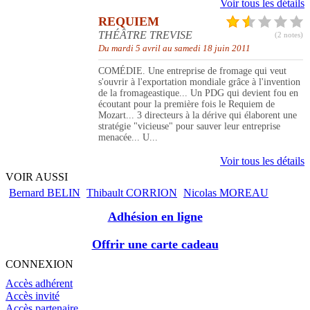
Voir tous les détails
REQUIEM
THÉÂTRE TREVISE
(2 notes)
Du mardi 5 avril au samedi 18 juin 2011
COMÉDIE. Une entreprise de fromage qui veut
s'ouvrir à l'exportation mondiale grâce à l'invention
de la fromageastique... Un PDG qui devient fou en
écoutant pour la première fois le Requiem de
Mozart... 3 directeurs à la dérive qui élaborent une
stratégie "vicieuse" pour sauver leur entreprise
menacée... U...
Voir tous les détails
VOIR AUSSI
Bernard BELIN
Thibault CORRION
Nicolas MOREAU
Adhésion en ligne
Offrir une carte cadeau
CONNEXION
Accès adhérent
Accès invité
Accès partenaire