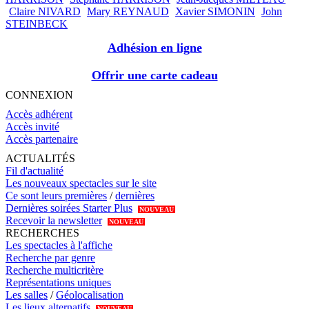
Claire NIVARD
Mary REYNAUD
Xavier SIMONIN
John
STEINBECK
Adhésion en ligne
Offrir une carte cadeau
CONNEXION
Accès adhérent
Accès invité
Accès partenaire
ACTUALITÉS
Fil d'actualité
Les nouveaux spectacles sur le site
Ce sont leurs premières
/
dernières
Dernières soirées Starter Plus
NOUVEAU
Recevoir la newsletter
NOUVEAU
RECHERCHES
Les spectacles à l'affiche
Recherche par genre
Recherche multicritère
Représentations uniques
Les salles
/
Géolocalisation
Les lieux alternatifs
NOUVEAU