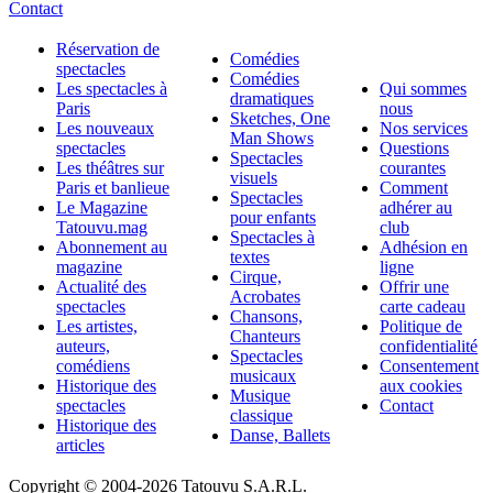
Contact
Réservation de
Comédies
spectacles
Comédies
Les spectacles à
Qui sommes
dramatiques
Paris
nous
Sketches, One
Les nouveaux
Nos services
Man Shows
spectacles
Questions
Spectacles
Les théâtres sur
courantes
visuels
Paris et banlieue
Comment
Spectacles
Le Magazine
adhérer au
pour enfants
Tatouvu.mag
club
Spectacles à
Abonnement au
Adhésion en
textes
magazine
ligne
Cirque,
Actualité des
Offrir une
Acrobates
spectacles
carte cadeau
Chansons,
Les artistes,
Politique de
Chanteurs
auteurs,
confidentialité
Spectacles
comédiens
Consentement
musicaux
Historique des
aux cookies
Musique
spectacles
Contact
classique
Historique des
Danse, Ballets
articles
Copyright © 2004-
2026 Tatouvu S.A.R.L.