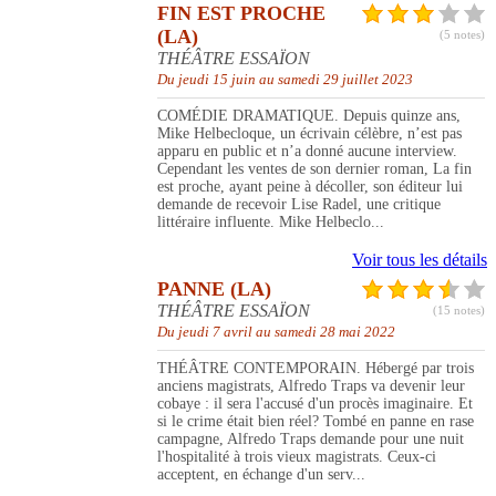
FIN EST PROCHE
(LA)
(5 notes)
THÉÂTRE ESSAÏON
Du jeudi 15 juin au samedi 29 juillet 2023
COMÉDIE DRAMATIQUE. Depuis quinze ans,
Mike Helbecloque, un écrivain célèbre, n’est pas
apparu en public et n’a donné aucune interview.
Cependant les ventes de son dernier roman, La fin
est proche, ayant peine à décoller, son éditeur lui
demande de recevoir Lise Radel, une critique
littéraire influente. Mike Helbeclo...
Voir tous les détails
PANNE (LA)
THÉÂTRE ESSAÏON
(15 notes)
Du jeudi 7 avril au samedi 28 mai 2022
THÉÂTRE CONTEMPORAIN. Hébergé par trois
anciens magistrats, Alfredo Traps va devenir leur
cobaye : il sera l'accusé d'un procès imaginaire. Et
si le crime était bien réel? Tombé en panne en rase
campagne, Alfredo Traps demande pour une nuit
l'hospitalité à trois vieux magistrats. Ceux-ci
acceptent, en échange d'un serv...