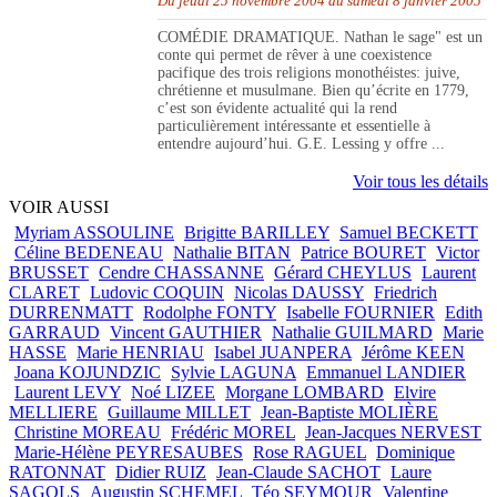
Du jeudi 25 novembre 2004 au samedi 8 janvier 2005
COMÉDIE DRAMATIQUE. Nathan le sage" est un
conte qui permet de rêver à une coexistence
pacifique des trois religions monothéistes: juive,
chrétienne et musulmane. Bien qu’écrite en 1779,
c’est son évidente actualité qui la rend
particulièrement intéressante et essentielle à
entendre aujourd’hui. G.E. Lessing y offre ...
Voir tous les détails
VOIR AUSSI
Myriam ASSOULINE
Brigitte BARILLEY
Samuel BECKETT
Céline BEDENEAU
Nathalie BITAN
Patrice BOURET
Victor
BRUSSET
Cendre CHASSANNE
Gérard CHEYLUS
Laurent
CLARET
Ludovic COQUIN
Nicolas DAUSSY
Friedrich
DURRENMATT
Rodolphe FONTY
Isabelle FOURNIER
Edith
GARRAUD
Vincent GAUTHIER
Nathalie GUILMARD
Marie
HASSE
Marie HENRIAU
Isabel JUANPERA
Jérôme KEEN
Joana KOJUNDZIC
Sylvie LAGUNA
Emmanuel LANDIER
Laurent LEVY
Noé LIZEE
Morgane LOMBARD
Elvire
MELLIERE
Guillaume MILLET
Jean-Baptiste MOLIÈRE
Christine MOREAU
Frédéric MOREL
Jean-Jacques NERVEST
Marie-Hélène PEYRESAUBES
Rose RAGUEL
Dominique
RATONNAT
Didier RUIZ
Jean-Claude SACHOT
Laure
SAGOLS
Augustin SCHEMEL
Téo SEYMOUR
Valentine