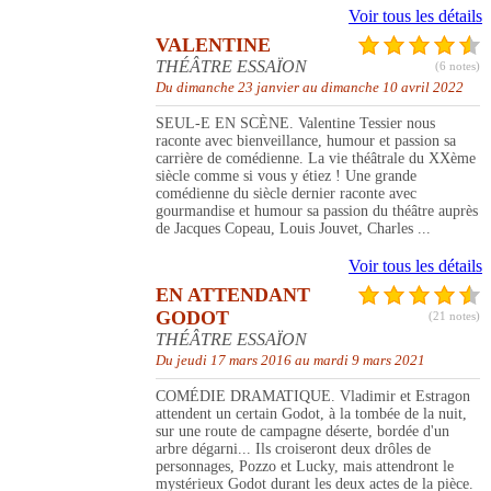
Voir tous les détails
VALENTINE
THÉÂTRE ESSAÏON
(6 notes)
Du dimanche 23 janvier au dimanche 10 avril 2022
SEUL-E EN SCÈNE. Valentine Tessier nous
raconte avec bienveillance, humour et passion sa
carrière de comédienne. La vie théâtrale du XXème
siècle comme si vous y étiez ! Une grande
comédienne du siècle dernier raconte avec
gourmandise et humour sa passion du théâtre auprès
de Jacques Copeau, Louis Jouvet, Charles ...
Voir tous les détails
EN ATTENDANT
GODOT
(21 notes)
THÉÂTRE ESSAÏON
Du jeudi 17 mars 2016 au mardi 9 mars 2021
COMÉDIE DRAMATIQUE. Vladimir et Estragon
attendent un certain Godot, à la tombée de la nuit,
sur une route de campagne déserte, bordée d'un
arbre dégarni... Ils croiseront deux drôles de
personnages, Pozzo et Lucky, mais attendront le
mystérieux Godot durant les deux actes de la pièce.