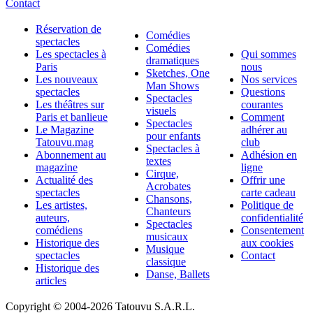
Contact
Réservation de
Comédies
spectacles
Comédies
Les spectacles à
Qui sommes
dramatiques
Paris
nous
Sketches, One
Les nouveaux
Nos services
Man Shows
spectacles
Questions
Spectacles
Les théâtres sur
courantes
visuels
Paris et banlieue
Comment
Spectacles
Le Magazine
adhérer au
pour enfants
Tatouvu.mag
club
Spectacles à
Abonnement au
Adhésion en
textes
magazine
ligne
Cirque,
Actualité des
Offrir une
Acrobates
spectacles
carte cadeau
Chansons,
Les artistes,
Politique de
Chanteurs
auteurs,
confidentialité
Spectacles
comédiens
Consentement
musicaux
Historique des
aux cookies
Musique
spectacles
Contact
classique
Historique des
Danse, Ballets
articles
Copyright © 2004-
2026 Tatouvu S.A.R.L.