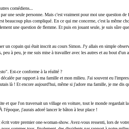
autres comédiens...
ués par une seule personne. Mais c'est vraiment pour moi une question de
st beaucoup plus compliqué. En ce qui me concerne, c'est la même chose. 
plement une question de flemme. Et puis en jouant seule, je suis sûre qu
un copain qui était inscrit au cours Simon. J'y allais en simple observa
 peu à peu, je me suis mise à travailler avec les autres et au bout d'un a
sto". Est-ce conforme à la réalité ?
e décalée par rapport à ma famille et mon milieu. J'ai souvent eu l'impre
utais là ! Et encore aujourd'hui, même si j'adore ma famille, je me dis
ite et que l'on traversait un village en voiture, tout le monde regardait 
! À l'époque, j'aurais adoré lancer le bâton à leur place !
écrit votre premier one-woman-show. Avez-vous ressenti, lors de votre re
ue nous sommes tous, finalement, des dissidents par rapport à notre mili