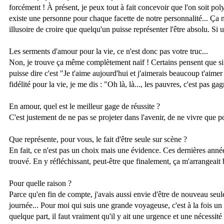
forcément ! À présent, je peux tout à fait concevoir que l'on soit 
existe une personne pour chaque facette de notre personnalité... Ça 
illusoire de croire que quelqu'un puisse représenter l'être absolu. Si 
Les serments d'amour pour la vie, ce n'est donc pas votre truc...
Non, je trouve ça même complètement naïf ! Certains pensent que si l'
puisse dire c'est "Je t'aime aujourd'hui et j'aimerais beaucoup t'aime
fidélité pour la vie, je me dis : "Oh là, là..., les pauvres, c'est pas ga
En amour, quel est le meilleur gage de réussite ?
C'est justement de ne pas se projeter dans l'avenir, de ne vivre que p
Que représente, pour vous, le fait d'être seule sur scène ?
En fait, ce n'est pas un choix mais une évidence. Ces dernières année
trouvé. En y réfléchissant, peut-être que finalement, ça m'arrangeait b
Pour quelle raison ?
Parce qu'en fin de compte, j'avais aussi envie d'être de nouveau seule
journée... Pour moi qui suis une grande voyageuse, c'est à la fois un
quelque part, il faut vraiment qu'il y ait une urgence et une nécessité