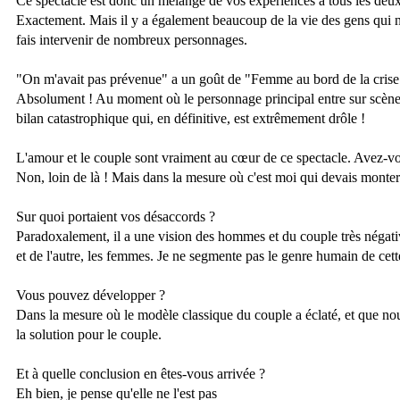
Ce spectacle est donc un mélange de vos expériences à tous les deux
Exactement. Mais il y a également beaucoup de la vie des gens qui 
fais intervenir de nombreux personnages.
"On m'avait pas prévenue" a un goût de "Femme au bord de la crise 
Absolument ! Au moment où le personnage principal entre sur scène, e
bilan catastrophique qui, en définitive, est extrêmement drôle !
L'amour et le couple sont vraiment au cœur de ce spectacle. Avez
Non, loin de là ! Mais dans la mesure où c'est moi qui devais monter
Sur quoi portaient vos désaccords ?
Paradoxalement, il a une vision des hommes et du couple très négativ
et de l'autre, les femmes. Je ne segmente pas le genre humain de c
Vous pouvez développer ?
Dans la mesure où le modèle classique du couple a éclaté, et que nou
la solution pour le couple.
Et à quelle conclusion en êtes-vous arrivée ?
Eh bien, je pense qu'elle ne l'est pas