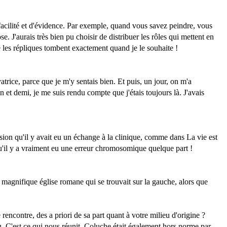
 facilité et d'évidence. Par exemple, quand vous savez peindre, vous
J'aurais très bien pu choisir de distribuer les rôles qui mettent en
e les répliques tombent exactement quand je le souhaite !
trice, parce que je m'y sentais bien. Et puis, un jour, on m'a
n et demi, je me suis rendu compte que j'étais toujours là. J'avais
ssion qu'il y avait eu un échange à la clinique, comme dans La vie est
 qu'il y a vraiment eu une erreur chromosomique quelque part !
la magnifique église romane qui se trouvait sur la gauche, alors que
ncontre, des a priori de sa part quant à votre milieu d'origine ?
eu. C'est ce qui nous réunit. Coluche était également hors norme par