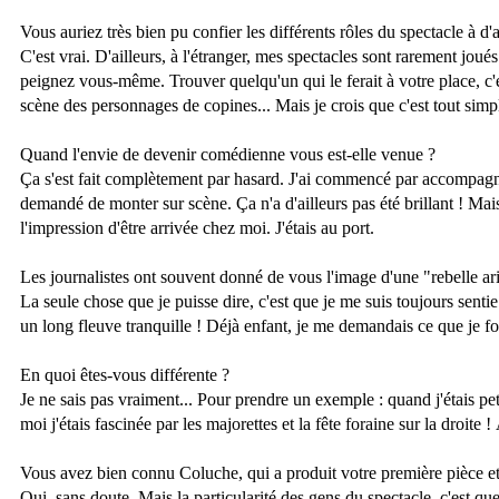
Vous auriez très bien pu confier les différents rôles du spectacle à d'
C'est vrai. D'ailleurs, à l'étranger, mes spectacles sont rarement jo
peignez vous-même. Trouver quelqu'un qui le ferait à votre place, c'e
scène des personnages de copines... Mais je crois que c'est tout sim
Quand l'envie de devenir comédienne vous est-elle venue ?
Ça s'est fait complètement par hasard. J'ai commencé par accompagner 
demandé de monter sur scène. Ça n'a d'ailleurs pas été brillant ! Mais,
l'impression d'être arrivée chez moi. J'étais au port.
Les journalistes ont souvent donné de vous l'image d'une "rebelle ari
La seule chose que je puisse dire, c'est que je me suis toujours senti
un long fleuve tranquille ! Déjà enfant, je me demandais ce que je fo
En quoi êtes-vous différente ?
Je ne sais pas vraiment... Pour prendre un exemple : quand j'étais pet
moi j'étais fascinée par les majorettes et la fête foraine sur la droite 
Vous avez bien connu Coluche, qui a produit votre première pièce et 
Oui, sans doute. Mais la particularité des gens du spectacle, c'est q