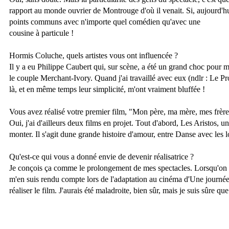
rapport au monde ouvrier de Montrouge d'où il venait. Si, aujourd'hui, 
points communs avec n'importe quel comédien qu'avec une
cousine à particule !
Hormis Coluche, quels artistes vous ont influencée ?
Il y a eu Philippe Caubert qui, sur scène, a été un grand choc pour m
le couple Merchant-Ivory. Quand j'ai travaillé avec eux (ndlr : Le Prop
là, et en même temps leur simplicité, m'ont vraiment bluffée !
Vous avez réalisé votre premier film, "Mon père, ma mère, mes frère
Oui, j'ai d'ailleurs deux films en projet. Tout d'abord, Les Aristos, u
monter. Il s'agit dune grande histoire d'amour, entre Danse avec les
Qu'est-ce qui vous a donné envie de devenir réalisatrice ?
Je conçois ça comme le prolongement de mes spectacles. Lorsqu'on a l'
m'en suis rendu compte lors de l'adaptation au cinéma d'Une journée
réaliser le film. J'aurais été maladroite, bien sûr, mais je suis sûre que 