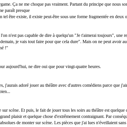
polygame. Ça ne me choque pas vraiment. Partant du principe que nous so
me paraît presque
un tel être existe, il existe peut-être sous une forme fragmentée en deux 
on n'est pas capable de dire à quelqu'un "Je t'aimerai toujours", une rel
r demain, je vais tout faire pour que cela dure". Mais on ne peut avoir a
gné !"
our aujourd'hui, ne dire oui que pour vingt-quatre heures.
s, j'aurais adoré jouer au théâtre avec d'autres comédiens parce que j'ai
ien...
 sur scène. Et puis, le fait de jouer tous les soirs au théâtre est quelq
 grand plaisir et quelque chose d'extrêmement contraignant. Par conséque
 absolues de monter sur scène. Les pièces que j'ai lues n'éveillaient sans