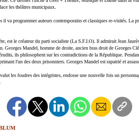
ville. Ce dernier l'incite à créer « Théâtre, Musique et Danse dans la vill
place les théâtres municipaux.
il va programmer auteurs contemporains et classiques re-visités. La pro
est le créateur du parti socialiste (La S.F.I.O). Il admirait Jean Jaurès
tion. Georges Mandel, homme de droite, ancien bras droit de Georges Cléme
udits, ils philosophent sur les contradictions de la République. Pendant 
imant l'un des deux prisonniers. Georges Mandel est rapatrié et assassi
valut les foudres des intégristes, endosse une nouvelle fois un personna
.
/BLUM