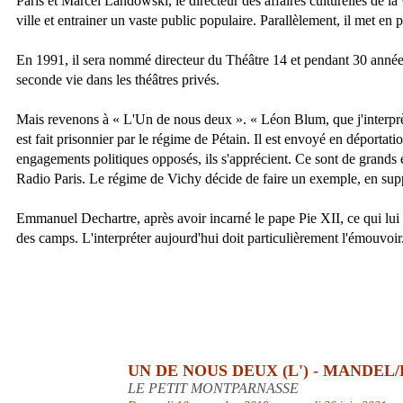
Paris et Marcel Landowski, le directeur des affaires culturelles de la 
ville et entrainer un vaste public populaire. Parallèlement, il met en 
En 1991, il sera nommé directeur du Théâtre 14 et pendant 30 années 
seconde vie dans les théâtres privés.
Mais revenons à « L'Un de nous deux ». « Léon Blum, que j'interprète, 
est fait prisonnier par le régime de Pétain. Il est envoyé en déporta
engagements politiques opposés, ils s'apprécient. Ce sont de grands ér
Radio Paris. Le régime de Vichy décide de faire un exemple, en suppr
Emmanuel Dechartre, après avoir incarné le pape Pie XII, ce qui lui 
des camps. L'interpréter aujourd'hui doit particulièrement l'émouvoir
UN DE NOUS DEUX (L') - MANDEL
LE PETIT MONTPARNASSE