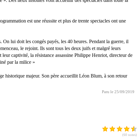
e ». Des lieux insolites vont accueillir des spectacles dans toute la
grammation est une réussite et plus de trente spectacles ont une
. On lui doit les congés payés, les 40 heures. Pendant la guerre, il
nceau, le rejoint. Ils sont tous les deux juifs et malgré leurs
leur captivité, la résistance assassine Philippe Henriot, directeur de
né par la milice »
ge historique majeur. Son père accueillit Léon Blum, à son retour
Paru le 25/09/2019
(60 notes)