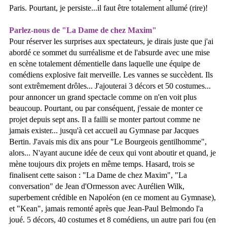
Paris. Pourtant, je persiste...il faut être totalement allumé (rire)!
Parlez-nous de "La Dame de chez Maxim"
Pour réserver les surprises aux spectateurs, je dirais juste que j'ai
abordé ce sommet du surréalisme et de l'absurde avec une mise
en scène totalement démentielle dans laquelle une équipe de
comédiens explosive fait merveille. Les vannes se succèdent. Ils
sont extrêmement drôles... J'ajouterai 3 décors et 50 costumes...
pour annoncer un grand spectacle comme on n'en voit plus
beaucoup. Pourtant, ou par conséquent, j'essaie de monter ce
projet depuis sept ans. Il a failli se monter partout comme ne
jamais exister... jusqu'à cet accueil au Gymnase par Jacques
Bertin. J'avais mis dix ans pour "Le Bourgeois gentilhomme",
alors... N'ayant aucune idée de ceux qui vont aboutir et quand, je
mène toujours dix projets en même temps. Hasard, trois se
finalisent cette saison : "La Dame de chez Maxim", "La
conversation" de Jean d'Ormesson avec Aurélien Wilk,
superbement crédible en Napoléon (en ce moment au Gymnase),
et "Kean", jamais remonté après que Jean-Paul Belmondo l'a
joué. 5 décors, 40 costumes et 8 comédiens, un autre pari fou (en