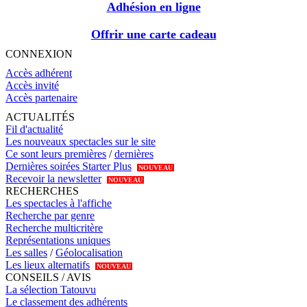
Adhésion en ligne
Offrir une carte cadeau
CONNEXION
Accès adhérent
Accès invité
Accès partenaire
ACTUALITÉS
Fil d'actualité
Les nouveaux spectacles sur le site
Ce sont leurs premières
/
dernières
Dernières soirées Starter Plus
NOUVEAU
Recevoir la newsletter
NOUVEAU
RECHERCHES
Les spectacles à l'affiche
Recherche par genre
Recherche multicritère
Représentations uniques
Les salles
/
Géolocalisation
Les lieux alternatifs
NOUVEAU
CONSEILS / AVIS
La sélection Tatouvu
Le classement des adhérents