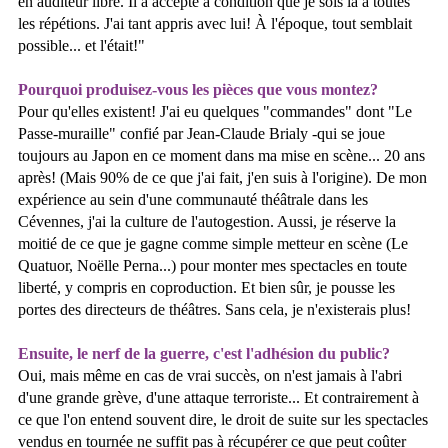
en auditeur libre. Il a accepté à condition que je sois là à toutes
les répétions. J'ai tant appris avec lui! À l'époque, tout semblait
possible... et l'était!"
Pourquoi produisez-vous les pièces que vous montez?
Pour qu'elles existent! J'ai eu quelques "commandes" dont "Le
Passe-muraille" confié par Jean-Claude Brialy -qui se joue
toujours au Japon en ce moment dans ma mise en scène... 20 ans
après! (Mais 90% de ce que j'ai fait, j'en suis à l'origine). De mon
expérience au sein d'une communauté théâtrale dans les
Cévennes, j'ai la culture de l'autogestion. Aussi, je réserve la
moitié de ce que je gagne comme simple metteur en scène (Le
Quatuor, Noëlle Perna...) pour monter mes spectacles en toute
liberté, y compris en coproduction. Et bien sûr, je pousse les
portes des directeurs de théâtres. Sans cela, je n'existerais plus!
Ensuite, le nerf de la guerre, c'est l'adhésion du public?
Oui, mais même en cas de vrai succès, on n'est jamais à l'abri
d'une grande grève, d'une attaque terroriste... Et contrairement à
ce que l'on entend souvent dire, le droit de suite sur les spectacles
vendus en tournée ne suffit pas à récupérer ce que peut coûter