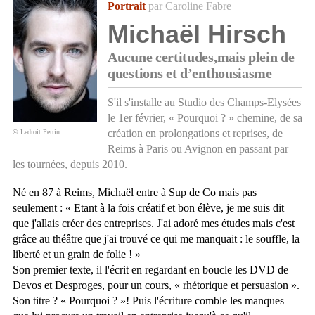
Portrait
par Caroline Fabre
Michaël Hirsch
Aucune certitudes,mais plein de
questions et d’enthousiasme
S'il s'installe au Studio des Champs-Elysées
le 1er février, « Pourquoi ? » chemine, de sa
création en prolongations et reprises, de
© Ledroit Perrin
Reims à Paris ou Avignon en passant par
les tournées, depuis 2010.
Né en 87 à Reims, Michaël entre à Sup de Co mais pas
seulement : « Etant à la fois créatif et bon élève, je me suis dit
que j'allais créer des entreprises. J'ai adoré mes études mais c'est
grâce au théâtre que j'ai trouvé ce qui me manquait : le souffle, la
liberté et un grain de folie ! »
Son premier texte, il l'écrit en regardant en boucle les DVD de
Devos et Desproges, pour un cours, « rhétorique et persuasion ».
Son titre ? « Pourquoi ? »! Puis l'écriture comble les manques