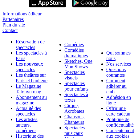
Informations éditeur
Partenaires
Plan du site
Contact
Réservation de
Comédies
spectacles
Comédies
Les spectacles à
Qui sommes
dramatiques
Paris
nous
Sketches, One
Les nouveaux
Nos services
Man Shows
spectacles
Questions
Spectacles
Les théâtres sur
courantes
visuels
Paris et banlieue
Comment
Spectacles
Le Magazine
adhérer au
pour enfants
Tatouvu.mag
club
Spectacles à
Abonnement au
Adhésion en
textes
magazine
ligne
Cirque,
Actualité des
Offrir une
Acrobates
spectacles
carte cadeau
Chansons,
Les artistes,
Politique de
Chanteurs
auteurs,
confidentialité
Spectacles
comédiens
Consentement
musicaux
Historique des
aux cookies