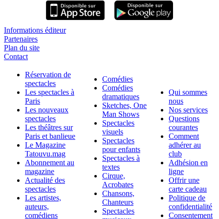
Informations éditeur
Partenaires
Plan du site
Contact
Réservation de
Comédies
spectacles
Comédies
Les spectacles à
Qui sommes
dramatiques
Paris
nous
Sketches, One
Les nouveaux
Nos services
Man Shows
spectacles
Questions
Spectacles
Les théâtres sur
courantes
visuels
Paris et banlieue
Comment
Spectacles
Le Magazine
adhérer au
pour enfants
Tatouvu.mag
club
Spectacles à
Abonnement au
Adhésion en
textes
magazine
ligne
Cirque,
Actualité des
Offrir une
Acrobates
spectacles
carte cadeau
Chansons,
Les artistes,
Politique de
Chanteurs
auteurs,
confidentialité
Spectacles
comédiens
Consentement