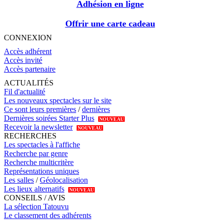
Adhésion en ligne
Offrir une carte cadeau
CONNEXION
Accès adhérent
Accès invité
Accès partenaire
ACTUALITÉS
Fil d'actualité
Les nouveaux spectacles sur le site
Ce sont leurs premières
/
dernières
Dernières soirées Starter Plus
NOUVEAU
Recevoir la newsletter
NOUVEAU
RECHERCHES
Les spectacles à l'affiche
Recherche par genre
Recherche multicritère
Représentations uniques
Les salles
/
Géolocalisation
Les lieux alternatifs
NOUVEAU
CONSEILS / AVIS
La sélection Tatouvu
Le classement des adhérents