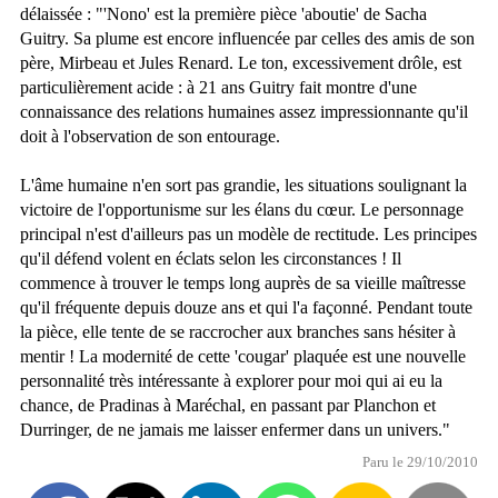
délaissée : "'Nono' est la première pièce 'aboutie' de Sacha
Guitry. Sa plume est encore influencée par celles des amis de son
père, Mirbeau et Jules Renard. Le ton, excessivement drôle, est
particulièrement acide : à 21 ans Guitry fait montre d'une
connaissance des relations humaines assez impressionnante qu'il
doit à l'observation de son entourage.
L'âme humaine n'en sort pas grandie, les situations soulignant la
victoire de l'opportunisme sur les élans du cœur. Le personnage
principal n'est d'ailleurs pas un modèle de rectitude. Les principes
qu'il défend volent en éclats selon les circonstances ! Il
commence à trouver le temps long auprès de sa vieille maîtresse
qu'il fréquente depuis douze ans et qui l'a façonné. Pendant toute
la pièce, elle tente de se raccrocher aux branches sans hésiter à
mentir ! La modernité de cette 'cougar' plaquée est une nouvelle
personnalité très intéressante à explorer pour moi qui ai eu la
chance, de Pradinas à Maréchal, en passant par Planchon et
Durringer, de ne jamais me laisser enfermer dans un univers."
Paru le 29/10/2010