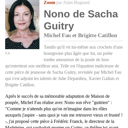
Zoom
par Alain Bugnard
Nono de Sacha
Guitry
Michel Fau et Brigitte Catillon
Tandis qu'il vit lui-même aux crochets d'une
bourgeoise plus âgée que lui, un poète
D.R.
tombe amoureux de la poule de luxe
qu'entretient son meilleur ami. Telle est l'équation malicieuse de
cette pièce de jeunesse de Sacha Guitry, revisitée par Michel Fau
qui s'est adjoint les talents de Julie Depardieu, Xavier Gallais et
Brigitte Catillon.
Après le succès de sa mémorable adaptation de Maison de
poupée, Michel Fau réalise avec Nono son rêve "guitrien" :
"Comme je n'attends plus qu'on m'imagine dans les rôles
auxquels j'aspire - sans quoi je vais me retrouver vieux et frustré !
-, j'ai proposé cette pièce à Frédéric Franck, le directeur de la
Madeleine, qui souhaitait monter un Guitry, ce théâtre lui ayant