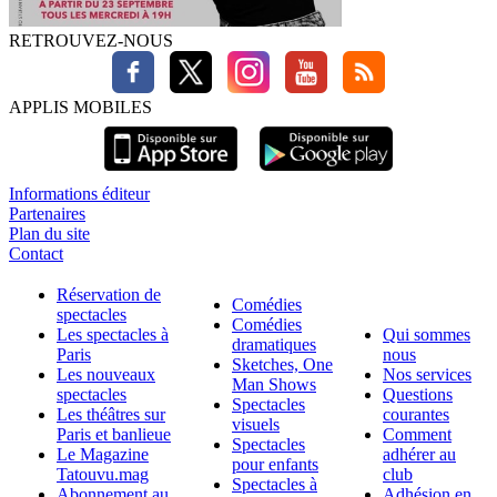
RETROUVEZ-NOUS
APPLIS MOBILES
Informations éditeur
Partenaires
Plan du site
Contact
Réservation de
Comédies
spectacles
Comédies
Les spectacles à
Qui sommes
dramatiques
Paris
nous
Sketches, One
Les nouveaux
Nos services
Man Shows
spectacles
Questions
Spectacles
Les théâtres sur
courantes
visuels
Paris et banlieue
Comment
Spectacles
Le Magazine
adhérer au
pour enfants
Tatouvu.mag
club
Spectacles à
Abonnement au
Adhésion en