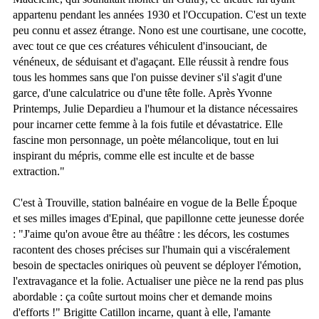
appartenu pendant les années 1930 et l'Occupation. C'est un texte
peu connu et assez étrange. Nono est une courtisane, une cocotte,
avec tout ce que ces créatures véhiculent d'insouciant, de
vénéneux, de séduisant et d'agaçant. Elle réussit à rendre fous
tous les hommes sans que l'on puisse deviner s'il s'agit d'une
garce, d'une calculatrice ou d'une tête folle. Après Yvonne
Printemps, Julie Depardieu a l'humour et la distance nécessaires
pour incarner cette femme à la fois futile et dévastatrice. Elle
fascine mon personnage, un poète mélancolique, tout en lui
inspirant du mépris, comme elle est inculte et de basse
extraction."
C'est à Trouville, station balnéaire en vogue de la Belle Époque
et ses milles images d'Epinal, que papillonne cette jeunesse dorée
: "J'aime qu'on avoue être au théâtre : les décors, les costumes
racontent des choses précises sur l'humain qui a viscéralement
besoin de spectacles oniriques où peuvent se déployer l'émotion,
l'extravagance et la folie. Actualiser une pièce ne la rend pas plus
abordable : ça coûte surtout moins cher et demande moins
d'efforts !" Brigitte Catillon incarne, quant à elle, l'amante