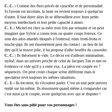
C. C. :
Comme des êtres privés de caractère et de personnalité.
Si l'avenir est incertain, la faute en revient toujours à quelqu'un
d'autre. Il faut durer alors ils se débrouillent avec leurs petits
moyens intellectuels et leur petite capacité à aimer.
C. J. :
Michel est chez sa mère trois fois par semaine et on peut
imaginer que Sylvie a connu trois ou quatre coups foireux. Ce
sont des ados attardés bloqués à l'entresol, entre frotti-frotta et
touche-pipi. Ils ont énormément peur du contact : au lieu de lui
dire qu'il la trouve jolie, il lui propose d'aller bouffer du cassoulet.
C. C. :
Ils théorisent le vide. Le décor est d'ailleurs minimaliste,
stylisé, dans un univers proche de celui de Jacques Tati et met en
évidence ce vide qu'il y a entre eux. La pièce est coupée en 7
séquences. On peut croire chaque scène différente mais le
spectateur revit toujours les mêmes situations.
C. J. :
Ils tricotent, ils s'écoutent parler. C'est un tout petit univers
replié sur lui-même. Ils réussissent quand même à s'engueuler car
c'est aussi ça le couple, avoir quelqu'un avec qui se disputer !
Vous êtes sans pitié pour vos personnages !