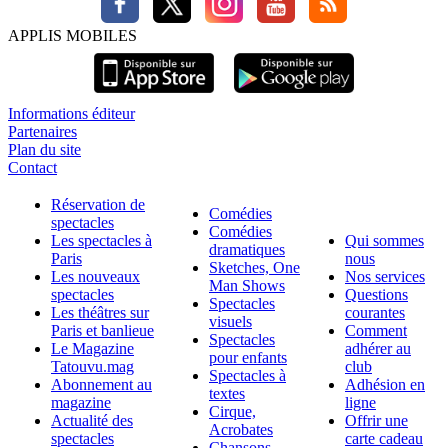
APPLIS MOBILES
Informations éditeur
Partenaires
Plan du site
Contact
Réservation de
Comédies
spectacles
Comédies
Les spectacles à
Qui sommes
dramatiques
Paris
nous
Sketches, One
Les nouveaux
Nos services
Man Shows
spectacles
Questions
Spectacles
Les théâtres sur
courantes
visuels
Paris et banlieue
Comment
Spectacles
Le Magazine
adhérer au
pour enfants
Tatouvu.mag
club
Spectacles à
Abonnement au
Adhésion en
textes
magazine
ligne
Cirque,
Actualité des
Offrir une
Acrobates
spectacles
carte cadeau
Chansons,