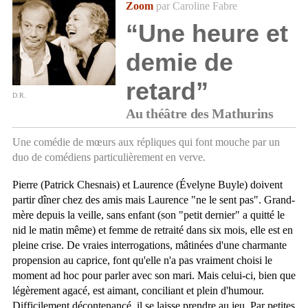
Zoom
par Caroline Fabre
“Une heure et
demie de
retard”
D.R.
Au théâtre des Mathurins
Une comédie de mœurs aux répliques qui font mouche par un
duo de comédiens particulièrement en verve.
Pierre (Patrick Chesnais) et Laurence (Évelyne Buyle) doivent
partir dîner chez des amis mais Laurence "ne le sent pas". Grand-
mère depuis la veille, sans enfant (son "petit dernier" a quitté le
nid le matin même) et femme de retraité dans six mois, elle est en
pleine crise. De vraies interrogations, mâtinées d'une charmante
propension au caprice, font qu'elle n'a pas vraiment choisi le
moment ad hoc pour parler avec son mari. Mais celui-ci, bien que
légèrement agacé, est aimant, conciliant et plein d'humour.
Difficilement décontenancé, il se laisse prendre au jeu. Par petites