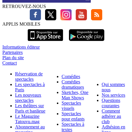
RETROUVEZ-NOUS
APPLIS MOBILES
Informations éditeur
Partenaires
Plan du site
Contact
Réservation de
Comédies
spectacles
Comédies
Les spectacles à
Qui sommes
dramatiques
Paris
nous
Sketches, One
Les nouveaux
Nos services
Man Shows
spectacles
Questions
Spectacles
Les théâtres sur
courantes
visuels
Paris et banlieue
Comment
Spectacles
Le Magazine
adhérer au
pour enfants
Tatouvu.mag
club
Spectacles à
Abonnement au
Adhésion en
textes