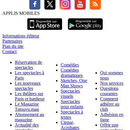
APPLIS MOBILES
Informations éditeur
Partenaires
Plan du site
Contact
Réservation de
Comédies
spectacles
Comédies
Les spectacles à
Qui sommes
dramatiques
Paris
nous
Sketches, One
Les nouveaux
Nos services
Man Shows
spectacles
Questions
Spectacles
Les théâtres sur
courantes
visuels
Paris et banlieue
Comment
Spectacles
Le Magazine
adhérer au
pour enfants
Tatouvu.mag
club
Spectacles à
Abonnement au
Adhésion en
textes
magazine
ligne
Cirque,
Actualité des
Offrir une
Acrobates