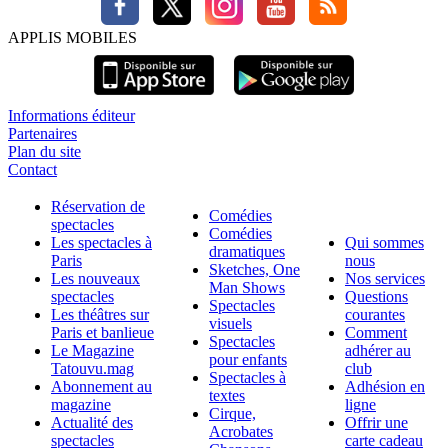
APPLIS MOBILES
Informations éditeur
Partenaires
Plan du site
Contact
Réservation de
Comédies
spectacles
Comédies
Les spectacles à
Qui sommes
dramatiques
Paris
nous
Sketches, One
Les nouveaux
Nos services
Man Shows
spectacles
Questions
Spectacles
Les théâtres sur
courantes
visuels
Paris et banlieue
Comment
Spectacles
Le Magazine
adhérer au
pour enfants
Tatouvu.mag
club
Spectacles à
Abonnement au
Adhésion en
textes
magazine
ligne
Cirque,
Actualité des
Offrir une
Acrobates
spectacles
carte cadeau