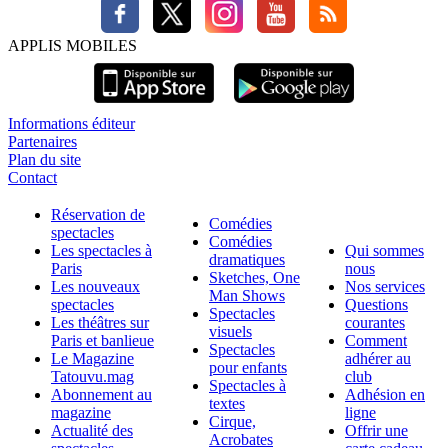
APPLIS MOBILES
Informations éditeur
Partenaires
Plan du site
Contact
Réservation de
Comédies
spectacles
Comédies
Les spectacles à
Qui sommes
dramatiques
Paris
nous
Sketches, One
Les nouveaux
Nos services
Man Shows
spectacles
Questions
Spectacles
Les théâtres sur
courantes
visuels
Paris et banlieue
Comment
Spectacles
Le Magazine
adhérer au
pour enfants
Tatouvu.mag
club
Spectacles à
Abonnement au
Adhésion en
textes
magazine
ligne
Cirque,
Actualité des
Offrir une
Acrobates