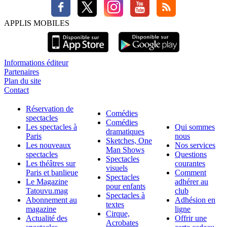
APPLIS MOBILES
Informations éditeur
Partenaires
Plan du site
Contact
Réservation de
Comédies
spectacles
Comédies
Les spectacles à
Qui sommes
dramatiques
Paris
nous
Sketches, One
Les nouveaux
Nos services
Man Shows
spectacles
Questions
Spectacles
Les théâtres sur
courantes
visuels
Paris et banlieue
Comment
Spectacles
Le Magazine
adhérer au
pour enfants
Tatouvu.mag
club
Spectacles à
Abonnement au
Adhésion en
textes
magazine
ligne
Cirque,
Actualité des
Offrir une
Acrobates