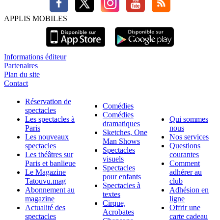
APPLIS MOBILES
Informations éditeur
Partenaires
Plan du site
Contact
Réservation de
Comédies
spectacles
Comédies
Les spectacles à
Qui sommes
dramatiques
Paris
nous
Sketches, One
Les nouveaux
Nos services
Man Shows
spectacles
Questions
Spectacles
Les théâtres sur
courantes
visuels
Paris et banlieue
Comment
Spectacles
Le Magazine
adhérer au
pour enfants
Tatouvu.mag
club
Spectacles à
Abonnement au
Adhésion en
textes
magazine
ligne
Cirque,
Actualité des
Offrir une
Acrobates
spectacles
carte cadeau