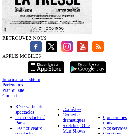
RETROUVEZ-NOUS
APPLIS MOBILES
Informations éditeur
Partenaires
Plan du site
Contact
Réservation de
Comédies
spectacles
Comédies
Les spectacles à
Qui sommes
dramatiques
Paris
nous
Sketches, One
Les nouveaux
Nos services
Man Shows
spectacles
Questions