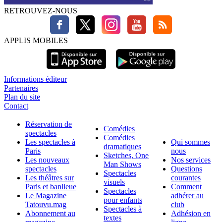
RETROUVEZ-NOUS
APPLIS MOBILES
Informations éditeur
Partenaires
Plan du site
Contact
Réservation de
Comédies
spectacles
Comédies
Les spectacles à
Qui sommes
dramatiques
Paris
nous
Sketches, One
Les nouveaux
Nos services
Man Shows
spectacles
Questions
Spectacles
Les théâtres sur
courantes
visuels
Paris et banlieue
Comment
Spectacles
Le Magazine
adhérer au
pour enfants
Tatouvu.mag
club
Spectacles à
Abonnement au
Adhésion en
textes