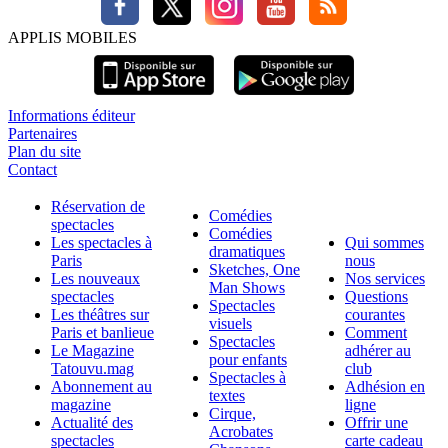
APPLIS MOBILES
Informations éditeur
Partenaires
Plan du site
Contact
Réservation de
Comédies
spectacles
Comédies
Les spectacles à
Qui sommes
dramatiques
Paris
nous
Sketches, One
Les nouveaux
Nos services
Man Shows
spectacles
Questions
Spectacles
Les théâtres sur
courantes
visuels
Paris et banlieue
Comment
Spectacles
Le Magazine
adhérer au
pour enfants
Tatouvu.mag
club
Spectacles à
Abonnement au
Adhésion en
textes
magazine
ligne
Cirque,
Actualité des
Offrir une
Acrobates
spectacles
carte cadeau