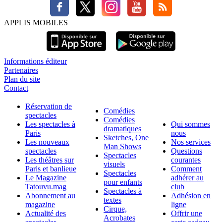
APPLIS MOBILES
Informations éditeur
Partenaires
Plan du site
Contact
Réservation de
Comédies
spectacles
Comédies
Les spectacles à
Qui sommes
dramatiques
Paris
nous
Sketches, One
Les nouveaux
Nos services
Man Shows
spectacles
Questions
Spectacles
Les théâtres sur
courantes
visuels
Paris et banlieue
Comment
Spectacles
Le Magazine
adhérer au
pour enfants
Tatouvu.mag
club
Spectacles à
Abonnement au
Adhésion en
textes
magazine
ligne
Cirque,
Actualité des
Offrir une
Acrobates