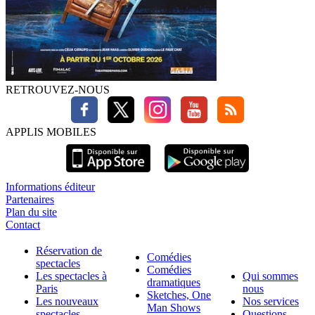
RETROUVEZ-NOUS
APPLIS MOBILES
Informations éditeur
Partenaires
Plan du site
Contact
Réservation de
Comédies
spectacles
Comédies
Les spectacles à
Qui sommes
dramatiques
Paris
nous
Sketches, One
Les nouveaux
Nos services
Man Shows
spectacles
Questions