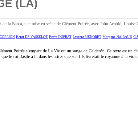
GE (LA)
a Barca, une mise en scène de Clément Poirée, avec John Arnold, Louise Co
t CORRION
Henri DE VASSELOT
Pierre DUPRAT
Laurent MENORET
Morgane NAIRAUD
Cl
, Clément Poirée s’empare de La Vie est un songe de Calderón. Ce texte est un 
 que le roi Basile a lu dans les astres que son fils livrerait le royaume à la v