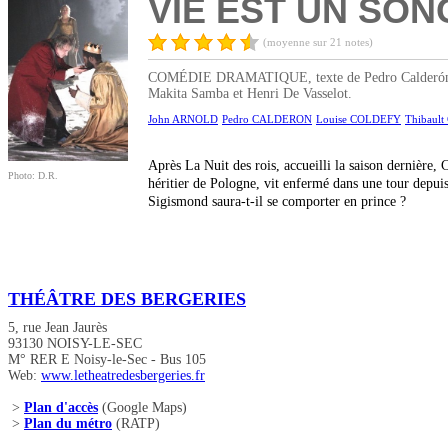
VIE EST UN SON
(moyenne sur 21 notes)
COMÉDIE DRAMATIQUE, texte de Pedro Calderón de l
Makita Samba et Henri De Vasselot.
John ARNOLD
Pedro CALDERON
Louise COLDEFY
Thibaul
Après La Nuit des rois, accueilli la saison dernière
Photo: D.R.
héritier de Pologne, vit enfermé dans une tour depuis
Sigismond saura-t-il se comporter en prince ?
THÉÂTRE DES BERGERIES
5, rue Jean Jaurès
93130 NOISY-LE-SEC
M° RER E Noisy-le-Sec - Bus 105
Web:
www.letheatredesbergeries.fr
>
Plan d'accès
(Google Maps)
>
Plan du métro
(RATP)