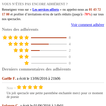
VOUS N’ÊTES PAS ENCORE ADHÉRENT ?
Renseignez vous sur «
Les services offerts
» ou appelez-nous au
01 43 72
17 00
et profiter d’invitations et/ou de tarifs réduits (jusqu'à
-70%
) sur tous
nos spectacles.
Voir comment adhérer
Notes des adhérents
8
4
2
0
0
Derniers commentaires des adhérents
Gaëlle F.
a écrit le 13/06/2016 à 21h06
Note =
Un joli spectacle une petite parenthèse enchantée merci pour ce moment
de poesie
Solange C.
a écrit le 01/06/2016 à 14h01