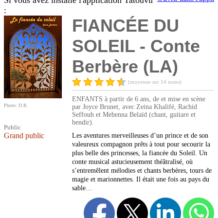
Si vous avez installé l'application Tatouvu
:
FIANCÉE DU
SOLEIL - Conte
Berbère (LA)
(moyenne sur 14 notes)
ENFANTS à partir de 6 ans, de et mise en scène
Photo: D.R.
par Joyce Brunet, avec Zeina Khalifé, Rachid
Seffouh et Mehenna Belaïd (chant, guitare et
bendir).
Public
Grand public
Les aventures merveilleuses d’un prince et de son
valeureux compagnon prêts à tout pour secourir la
plus belle des princesses, la fiancée du Soleil. Un
conte musical astucieusement théâtralisé, où
s’entremêlent mélodies et chants berbères, tours de
magie et marionnettes. Il était une fois au pays du
sable…