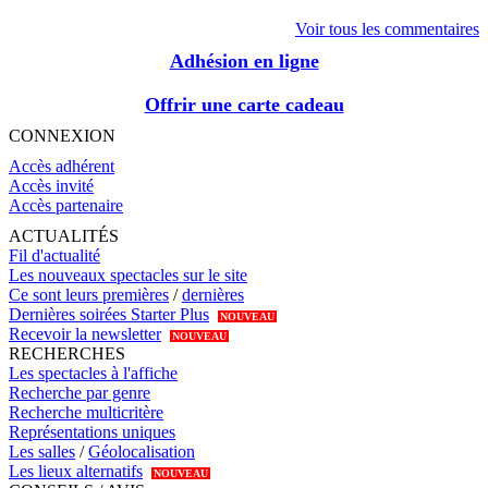
Voir tous les commentaires
Adhésion en ligne
Offrir une carte cadeau
CONNEXION
Accès adhérent
Accès invité
Accès partenaire
ACTUALITÉS
Fil d'actualité
Les nouveaux spectacles sur le site
Ce sont leurs premières
/
dernières
Dernières soirées Starter Plus
NOUVEAU
Recevoir la newsletter
NOUVEAU
RECHERCHES
Les spectacles à l'affiche
Recherche par genre
Recherche multicritère
Représentations uniques
Les salles
/
Géolocalisation
Les lieux alternatifs
NOUVEAU