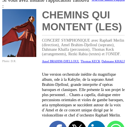
Si vous avez installé l'application Tatouvu
:
CHEMINS QUI
MONTENT (LES)
CONCERT SYMPHONIQUE avec Raphaël Merlin
(direction), Amel Brahim-Djelloul (soprano),
Dahmane Khalfa (percussion), Thomas Keck
(arrangements), Rezki Rabia (textes) et l'ONIDF.
Photo: D.R.
Amel BRAHIM-DJELLOUL
Thomas KECK
Dahmane KHALF
Une version orchestrale inédite du magnifique
album, ode à la Kabylie, de la soprano Amel
Brahim-Djelloul, grande interprète d’opéras
baroques et classiques. Elle présente là son projet le
plus personnel... Chants a capella, dialogue entre
percussions orientales et violes de gambe baroques,
aria symphoniques se succèdent autour de la voix
d’Amel et de ce concert unique dirigé par le
violoncelliste et chef d’orchestre Raphaël Merlin.