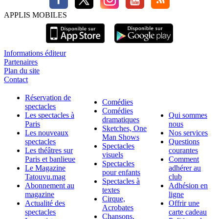
APPLIS MOBILES
Informations éditeur
Partenaires
Plan du site
Contact
Réservation de
Comédies
spectacles
Comédies
Les spectacles à
Qui sommes
dramatiques
Paris
nous
Sketches, One
Les nouveaux
Nos services
Man Shows
spectacles
Questions
Spectacles
Les théâtres sur
courantes
visuels
Paris et banlieue
Comment
Spectacles
Le Magazine
adhérer au
pour enfants
Tatouvu.mag
club
Spectacles à
Abonnement au
Adhésion en
textes
magazine
ligne
Cirque,
Actualité des
Offrir une
Acrobates
spectacles
carte cadeau
Chansons,